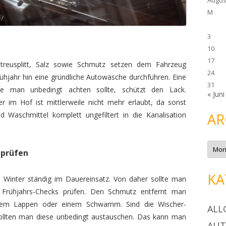
M
3
10
17
treusplitt, Salz sowie Schmutz setzen dem Fahrzeug
24
ühjahr hin eine gründliche Autowäsche durchführen. Eine
31
die man unbedingt achten sollte, schützt den Lack.
« Juni
im Hof ist mittlerweile nicht mehr erlaubt, da sonst
AR
 Waschmittel komplett ungefiltert in die Kanalisation
A
r
 prüfen
c
h
i
KA
v
m Winter ständig im Dauereinsatz. Von daher sollte man
 Frühjahrs-Checks prüfen. Den Schmutz entfernt man
nem Lappen oder einem Schwamm. Sind die Wischer-
ALL
ollten man diese unbedingt austauschen. Das kann man
AU