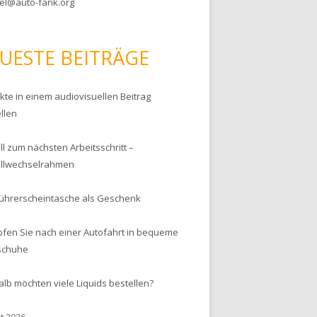
el@auto-fank.org
UESTE BEITRÄGE
kte in einem audiovisuellen Beitrag
llen
l zum nächsten Arbeitsschritt –
llwechselrahmen
Führerscheintasche als Geschenk
pfen Sie nach einer Autofahrt in bequeme
schuhe
lb möchten viele Liquids bestellen?
t 2026