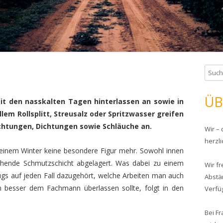
S
u
c
ÜB
it den nasskalten Tagen hinterlassen an sowie in
h
lem Rollsplitt, Streusalz oder Spritzwasser greifen
e
chtungen, Dichtungen sowie Schläuche an.
Wir –
n
herzl
n
einem Winter keine besondere Figur mehr. Sowohl innen
a
chende Schmutzschicht abgelagert. Was dabei zu einem
Wir f
c
gs auf jeden Fall dazugehört, welche Arbeiten man auch
Abstä
h
 besser dem Fachmann überlassen sollte, folgt in den
Verfü
:
Bei Fr