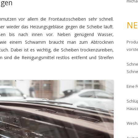
igen
micha
chmutzen vor allem die Frontautoscheiben sehr schnell.
NE
er wieder das Heizungsgebläse gegen die Scheibe läuft.
ußen bis nach innen vor. Neben genügend Wasser,
 sowie einem Schwamm braucht man zum Abtrocknen
Produ
vorste
uch. Dabei ist es wichtig, die Scheiben trockenzureiben,
sind die Reinigungsmittel restlos entfernt und Streifen
Schnel
Schne
Eine 
Schlü
Haus
Wesha
Augus