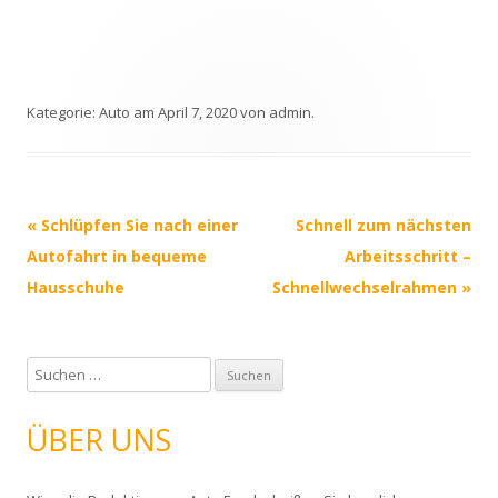
Kategorie:
Auto
am
April 7, 2020
von
admin
.
Beitrags-
«
Schlüpfen Sie nach einer
Schnell zum nächsten
Navigation
Autofahrt in bequeme
Arbeitsschritt –
Hausschuhe
Schnellwechselrahmen
»
S
u
c
ÜBER UNS
h
e