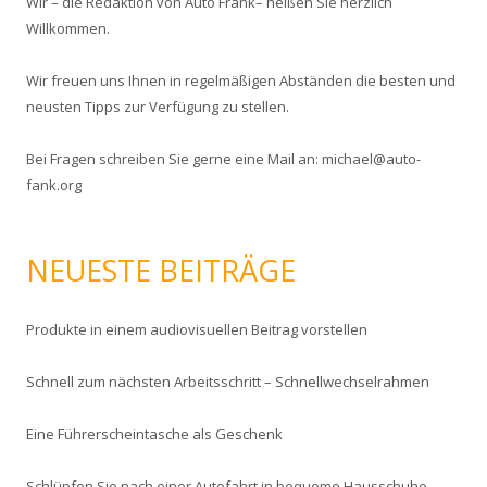
Wir – die Redaktion von Auto Frank– heißen Sie herzlich
n
Willkommen.
n
a
Wir freuen uns Ihnen in regelmäßigen Abständen die besten und
c
neusten Tipps zur Verfügung zu stellen.
h
:
Bei Fragen schreiben Sie gerne eine Mail an: michael@auto-
fank.org
NEUESTE BEITRÄGE
Produkte in einem audiovisuellen Beitrag vorstellen
Schnell zum nächsten Arbeitsschritt – Schnellwechselrahmen
Eine Führerscheintasche als Geschenk
Schlüpfen Sie nach einer Autofahrt in bequeme Hausschuhe