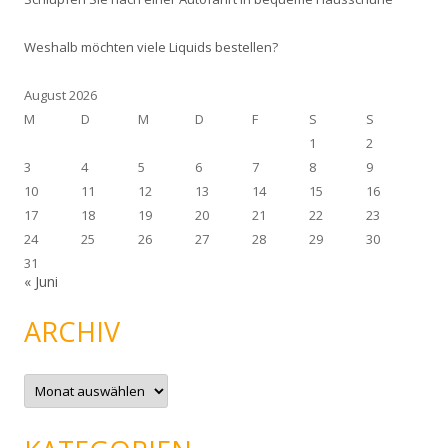
Weshalb möchten viele Liquids bestellen?
August 2026
M
D
M
D
F
S
S
1
2
3
4
5
6
7
8
9
10
11
12
13
14
15
16
17
18
19
20
21
22
23
24
25
26
27
28
29
30
31
« Juni
ARCHIV
A
r
c
h
i