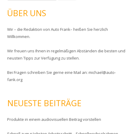
u
c
ÜBER UNS
h
e
Wir – die Redaktion von Auto Frank– heißen Sie herzlich
n
Willkommen.
n
a
Wir freuen uns Ihnen in regelmäßigen Abständen die besten und
c
neusten Tipps zur Verfügung zu stellen.
h
:
Bei Fragen schreiben Sie gerne eine Mail an: michael@auto-
fank.org
NEUESTE BEITRÄGE
Produkte in einem audiovisuellen Beitrag vorstellen
Schnell zum nächsten Arbeitsschritt – Schnellwechselrahmen