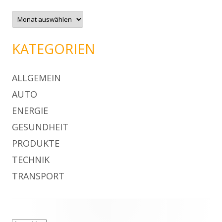
A
r
c
h
i
KATEGORIEN
v
ALLGEMEIN
AUTO
ENERGIE
GESUNDHEIT
PRODUKTE
TECHNIK
TRANSPORT