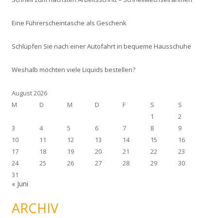
Eine Führerscheintasche als Geschenk
Schlüpfen Sie nach einer Autofahrt in bequeme Hausschuhe
Weshalb möchten viele Liquids bestellen?
August 2026
M
D
M
D
F
S
S
1
2
3
4
5
6
7
8
9
10
11
12
13
14
15
16
17
18
19
20
21
22
23
24
25
26
27
28
29
30
31
« Juni
ARCHIV