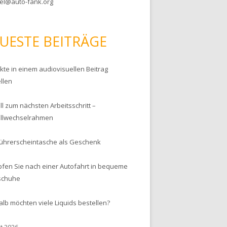
el@auto-fank.org
UESTE BEITRÄGE
kte in einem audiovisuellen Beitrag
llen
l zum nächsten Arbeitsschritt –
llwechselrahmen
Führerscheintasche als Geschenk
pfen Sie nach einer Autofahrt in bequeme
schuhe
lb möchten viele Liquids bestellen?
t 2026