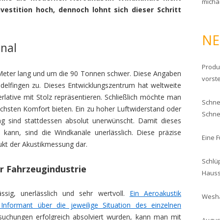
micha
nvestition hoch, dennoch lohnt sich dieser Schritt
NE
nal
Produ
 Meter lang und um die 90 Tonnen schwer. Diese Angaben
vorste
ndelfingen zu. Dieses Entwicklungszentrum hat weltweite
lative mit Stolz repräsentieren. Schließlich möchte man
Schnel
chsten Komfort bieten. Ein zu hoher Luftwiderstand oder
Schne
ung sind stattdessen absolut unerwünscht. Damit dieses
n kann, sind die Windkanäle unerlässlich. Diese präzise
Eine 
dukt der Akustikmessung dar.
Schlü
r Fahrzeugindustrie
Haus
ssig, unerlässlich und sehr wertvoll.
Ein Aeroakustik
Wesha
Informant über die jeweilige Situation des einzelnen
suchungen erfolgreich absolviert wurden, kann man mit
Augus