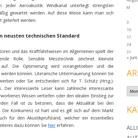
n. Jeder Aeroakustik Windkanal unterliegt strengsten
M
mäßig gewartet werden. Auf diese Weise kann man sich
t geliefert werden.
3
10
m neusten technischen Standard
17
24
oren und das Kraftfahrtwesen im Allgemeinen spielt der
31
« Juni
de Rolle. Sensible Messtechnik zeichnet kleinste
auf. Die Optimierung wird vorangetrieben und die
AR
t werden können. Literarische Untermauerung können Sie
werben oder Sie entscheiden sich für T. Schütz (Hrsg.):
A
Der interessierte Leser kann zahlreiche interessante
r
orbenes Wissen vertiefen oder den idealen Einstieg zur
c
h
den Fall ist zu betonen, dass die Aktualität bei den
i
KA
v
. Die Konkurrenz ist hart und es gilt sich auf dem Markt
auch für den Akustikprüfstand, welcher ein essentielles
eiteres dazu können Sie
hier
erfahren.
ALL
AU