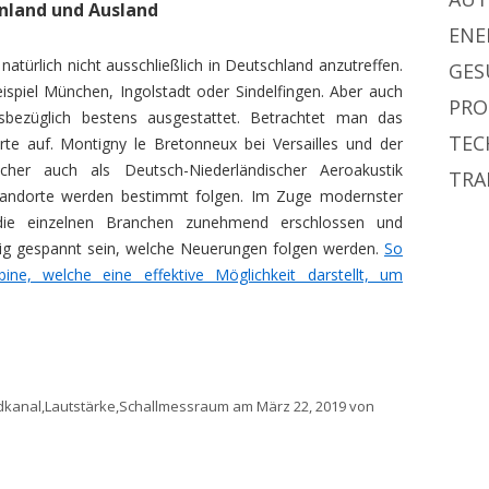
nland und Ausland
ENE
natürlich nicht ausschließlich in Deutschland anzutreffen.
GES
spiel München, Ingolstadt oder Sindelfingen. Aber auch
PRO
sbezüglich bestens ausgestattet. Betrachtet man das
TEC
rte auf. Montigny le Bretonneux bei Versailles und der
her auch als Deutsch-Niederländischer Aeroakustik
TRA
Standorte werden bestimmt folgen. Im Zuge modernster
die einzelnen Branchen zunehmend erschlossen und
ftig gespannt sein, welche Neuerungen folgen werden.
So
ine, welche eine effektive Möglichkeit darstellt, um
dkanal
,
Lautstärke
,
Schallmessraum
am
März 22, 2019
von