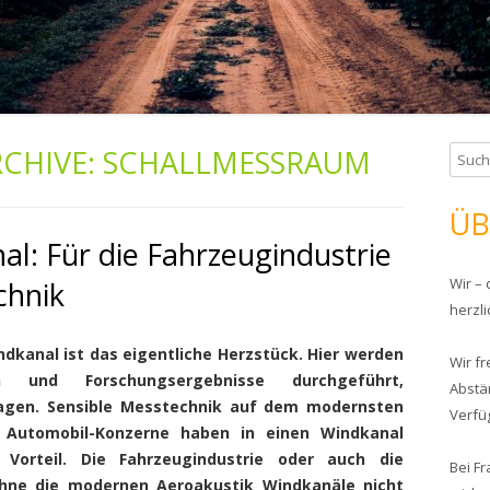
CHIVE:
SCHALLMESSRAUM
S
u
c
ÜB
h
l: Für die Fahrzeugindustrie
e
Wir –
chnik
n
herzl
n
a
dkanal ist das eigentliche Herzstück. Hier werden
Wir f
c
 und Forschungsergebnisse durchgeführt,
Abstä
h
gen. Sensible Messtechnik auf dem modernsten
Verfü
:
e Automobil-Konzerne haben in einen Windkanal
 Vorteil. Die Fahrzeugindustrie oder auch die
Bei Fr
 ohne die modernen Aeroakustik Windkanäle nicht