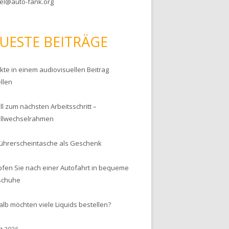
el@auto-fank.org
UESTE BEITRÄGE
kte in einem audiovisuellen Beitrag
llen
l zum nächsten Arbeitsschritt –
llwechselrahmen
Führerscheintasche als Geschenk
pfen Sie nach einer Autofahrt in bequeme
schuhe
lb möchten viele Liquids bestellen?
t 2026