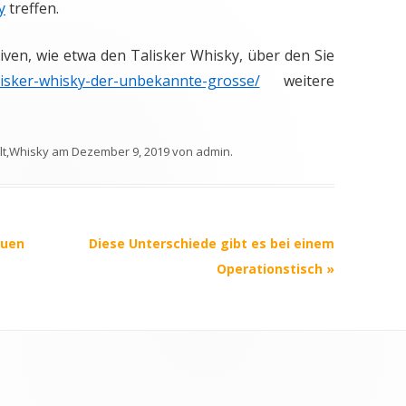
y
treffen.
tiven, wie etwa den Talisker Whisky, über den Sie
talisker-whisky-der-unbekannte-grosse/
weitere
lt
,
Whisky
am
Dezember 9, 2019
von
admin
.
auen
Diese Unterschiede gibt es bei einem
Operationstisch
»