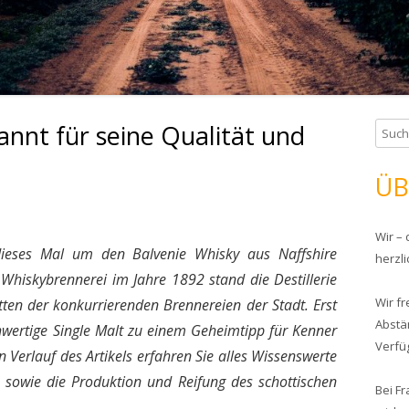
annt für seine Qualität und
S
u
c
ÜB
h
e
Wir –
n
dieses Mal um den Balvenie Whisky aus Naffshire
herzl
n
Whiskybrennerei im Jahre 1892 stand die Destillerie
a
Wir f
tten der konkurrierenden Brennereien der Stadt. Erst
c
Abstä
h
hwertige Single Malt zu einem Geheimtipp für Kenner
Verfü
:
Verlauf des Artikels erfahren Sie alles Wissenswerte
e sowie die Produktion und Reifung des schottischen
Bei Fr