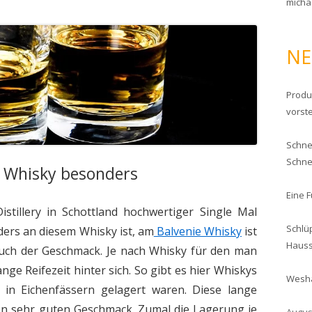
micha
NE
Produ
vorste
Schnel
Schne
e Whisky besonders
Eine 
istillery in Schottland hochwertiger Single Mal
Schlü
ders an diesem Whisky ist, am
Balvenie Whisky
ist
Haus
auch der Geschmack. Je nach Whisky für den man
ange Reifezeit hinter sich. So gibt es hier Whiskys
Wesha
e in Eichenfässern gelagert waren. Diese lange
nen sehr guten Geschmack. Zumal die Lagerung je
Augus