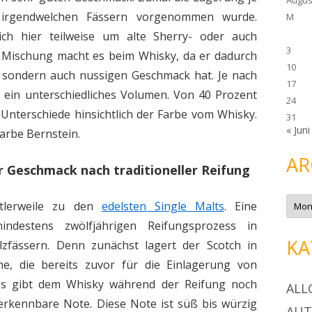
 irgendwelchen Fässern vorgenommen wurde.
M
ich hier teilweise um alte Sherry- oder auch
3
 Mischung macht es beim Whisky, da er dadurch
10
n, sondern auch nussigen Geschmack hat. Je nach
17
 ein unterschiedliches Volumen. Von 40 Prozent
24
 Unterschiede hinsichtlich der Farbe vom Whisky.
31
« Juni
Farbe Bernstein.
AR
r Geschmack nach traditioneller Reifung
A
ttlerweile zu den
edelsten Single Malts
. Eine
r
c
ndestens zwölfjährigen Reifungsprozess in
h
i
KA
holzfässern. Denn zunächst lagert der Scotch in
v
he, die bereits zuvor für die Einlagerung von
s gibt dem Whisky während der Reifung noch
ALL
rkennbare Note. Diese Note ist süß bis würzig
AU