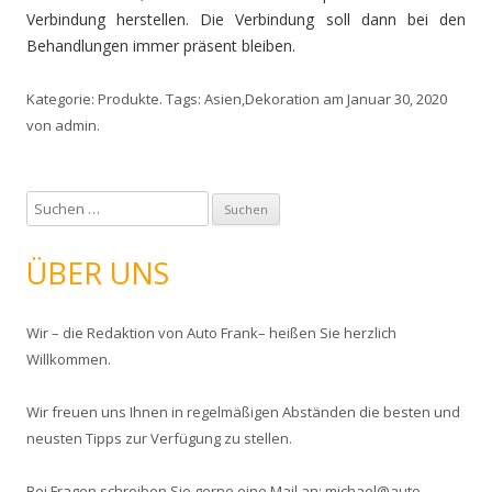
Verbindung herstellen. Die Verbindung soll dann bei den
Behandlungen immer präsent bleiben.
Kategorie:
Produkte
. Tags:
Asien
,
Dekoration
am
Januar 30, 2020
von
admin
.
S
u
c
ÜBER UNS
h
e
Wir – die Redaktion von Auto Frank– heißen Sie herzlich
n
Willkommen.
n
a
Wir freuen uns Ihnen in regelmäßigen Abständen die besten und
c
neusten Tipps zur Verfügung zu stellen.
h
:
Bei Fragen schreiben Sie gerne eine Mail an: michael@auto-