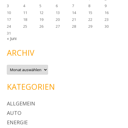
3
4
5
6
7
8
9
10
11
12
13
14
15
16
17
18
19
20
21
22
23
24
25
26
27
28
29
30
31
« Juni
ARCHIV
A
r
c
h
i
KATEGORIEN
v
ALLGEMEIN
AUTO
ENERGIE