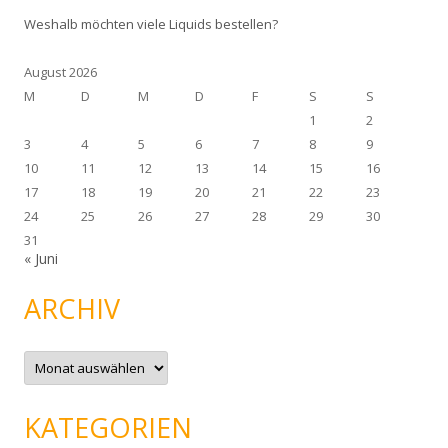
Weshalb möchten viele Liquids bestellen?
August 2026
M
D
M
D
F
S
S
1
2
3
4
5
6
7
8
9
10
11
12
13
14
15
16
17
18
19
20
21
22
23
24
25
26
27
28
29
30
31
« Juni
ARCHIV
A
r
c
h
i
KATEGORIEN
v