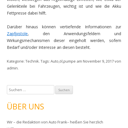
Gelenkteile bei Fahrzeugen, wichtig ist und wie die Akku
Fettpresse dabei hilft.
Darüber hinaus können vertiefende Informationen zur
Zapfpistole
, den Anwendungsfeldern und
Wirkungsmechanismen dieser eingeholt werden, sofern
Bedarf und/oder Interesse an diesen besteht.
Kategorie:
Technik
. Tags:
Auto
,
öl
,
pumpe
am
November 9, 2017
von
admin
.
S
u
c
ÜBER UNS
h
e
Wir – die Redaktion von Auto Frank– heißen Sie herzlich
n