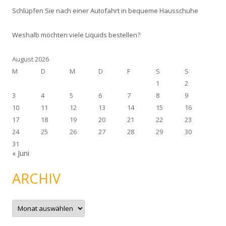
Schlüpfen Sie nach einer Autofahrt in bequeme Hausschuhe
Weshalb möchten viele Liquids bestellen?
August 2026
M
D
M
D
F
S
S
1
2
3
4
5
6
7
8
9
10
11
12
13
14
15
16
17
18
19
20
21
22
23
24
25
26
27
28
29
30
31
« Juni
ARCHIV
A
r
c
h