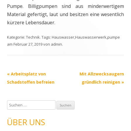
Pumpe. Billigpumpen sind aus minderwertigem
Material gefertigt, laut und besitzen eine wesentlich
kürzere Lebensdauer.
Kategorie:
Technik
. Tags:
Hauswasser
,
Hauswasserwerk
,
pumpe
am
Februar 27, 2019
von
admin
.
Beitrags-
«
Arbeitsplatz von
Mit Allzwecksaugern
Navigation
Schadstoffen befreien
gründlich reinigen
»
S
u
c
ÜBER UNS
h